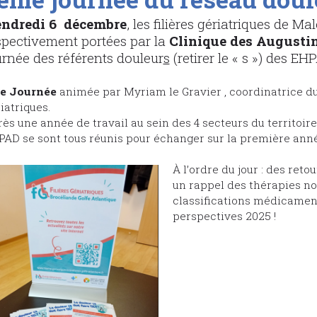
ndredi 6 décembre
, les filières gériatriques de 
spectivement portées par la
Clinique des Augusti
urnée des référents douleur
s
(retirer le « s ») des EHP
e Journée
animée par Myriam le Gravier , coordinatrice du
iatriques.
ès une année de travail au sein des 4 secteurs du territoir
AD se sont tous réunis pour échanger sur la première ann
À l’ordre du jour : des ret
un rappel des thérapies n
classifications médicamente
perspectives 2025 !