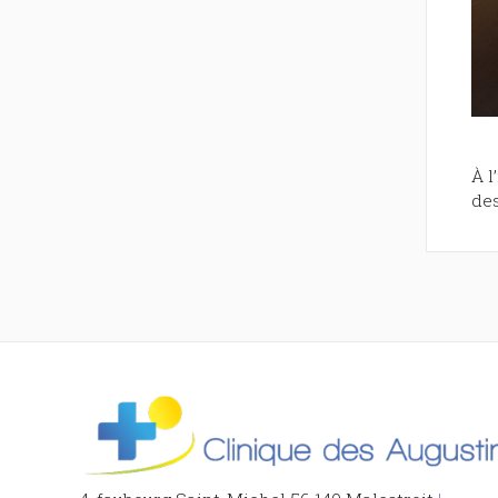
À l
des