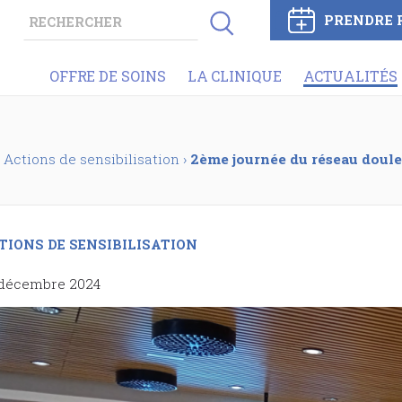
PRENDRE 
OFFRE DE SOINS
LA CLINIQUE
ACTUALITÉS
Actions de sensibilisation
›
2ème journée du réseau doul
TIONS DE SENSIBILISATION
 décembre 2024