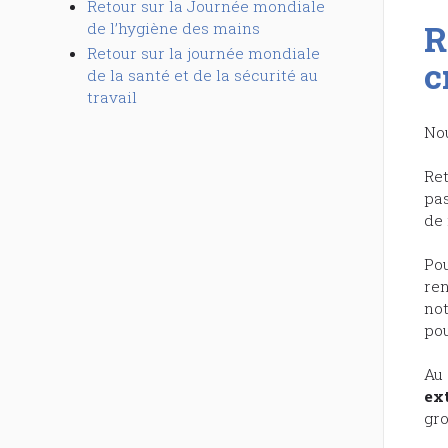
Retour sur la Journée mondiale
R
de l’hygiène des mains
Retour sur la journée mondiale
c
de la santé et de la sécurité au
travail
Nou
Re
pas
de 
Pou
ren
not
pou
Au 
ex
gro