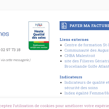
PAYER MA FACTUR
Liens externes
Centre de formation St
 02 97 73 18
Communauté des Augus
CHBA Malestroit
via cette messagerie.)
site des Filieres Gériatr
Broceliande Golfe Atlan
Indicateurs
Indicateurs de qualité e
sécurit
é
des soins
I
ndex égalité Femme/
ceptez l’utilisation de cookies pour améliorer votre expérie