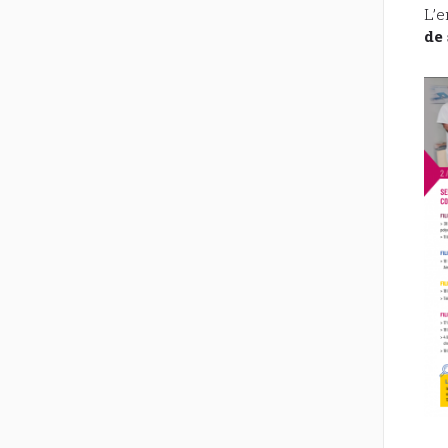
L’e
de 