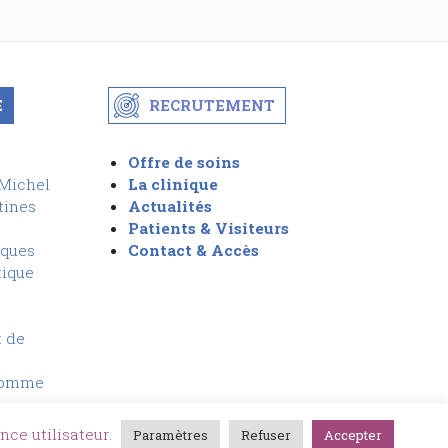
E
RECRUTEMENT
Offre de soins
-Michel
La clinique
tines
Actualités
Patients & Visiteurs
iques
Contact & Accès
tique
t de
Homme
nce utilisateur.
Paramètres
Refuser
Accepter