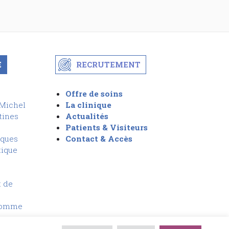
E
RECRUTEMENT
Offre de soins
-Michel
La clinique
tines
Actualités
Patients & Visiteurs
iques
Contact & Accès
tique
t de
Homme