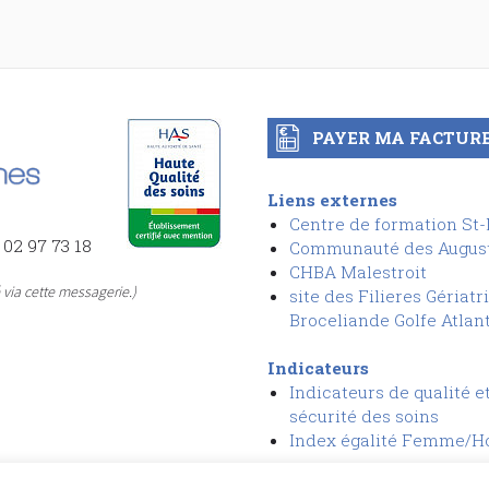
PAYER MA FACTUR
Liens externes
Centre de formation St
 02 97 73 18
Communauté des Augus
CHBA Malestroit
via cette messagerie.)
site des Filieres Gériatr
Broceliande Golfe Atlan
Indicateurs
Indicateurs de qualité e
sécurit
é
des soins
I
ndex égalité Femme/