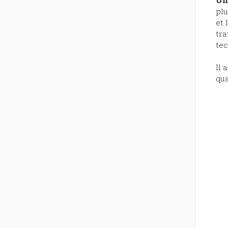
plu
et 
tra
tec
Il 
qua