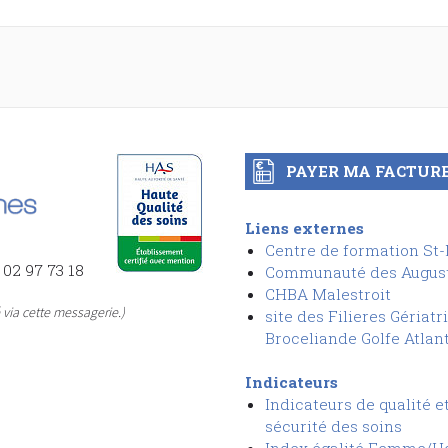
PAYER MA FACTUR
Liens externes
Centre de formation St
 02 97 73 18
Communauté des Augus
CHBA Malestroit
via cette messagerie.)
site des Filieres Gériatr
Broceliande Golfe Atlan
Indicateurs
Indicateurs de qualité e
sécurit
é
des soins
I
ndex égalité Femme/