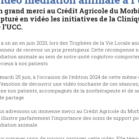
 grand merci au Crédit Agricole du Morbi
pturé en vidéo les initiatives de la Clini
 l’UCC.
y a un an en juin 2023, lors des Trophées de la Vie Locale 
onneur de recevoir un prix prestigieux. Cette récompense 
iation animale au sein de notre unité cognitivo-comporte
cieux à nos patients.
mardi 25 juin, à l’occasion de l’édition 2024 de cette même 
l’émotion de découvrir une vidéo touchante de ces séances
ne nos patients, accompagnés de la zoothérapeute et de 
de partage.
s adressons un immense merci au Crédit Agricole du Morbi
 illustre parfaitement l’importance des soins de support p
diation animale.
s sommes ravis de pouvoir partager cette vidéo. Elle témoi