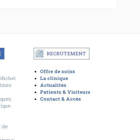
E
RECRUTEMENT
Offre de soins
-Michel
La clinique
tines
Actualités
Patients & Visiteurs
iques
Contact & Accès
tique
t de
Homme