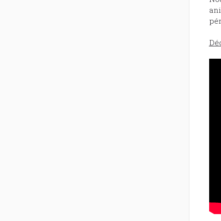
ani
pér
Déc