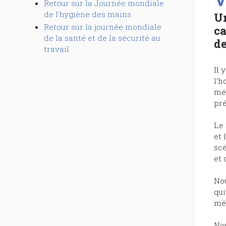
Retour sur la Journée mondiale
de l’hygiène des mains
Un
Retour sur la journée mondiale
ca
de la santé et de la sécurité au
de
travail
Il 
l’h
méd
pré
Le 
et 
scè
et 
Nou
qui
mé
Nou