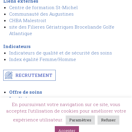
Liens externes
Centre de formation St-Michel
Communauté des Augustines
CHBA Malestroit
site des Filieres Gériatriques Broceliande Golfe
Atlantique
Indicateurs
Indicateurs de qualité et de sécurit
é
des soins
I
ndex égalité Femme/Homme
RECRUTEMENT
Offre de soins
La clinique
En poursuivant votre navigation sur ce site, vous
Actualités
acceptez l’utilisation de cookies pour améliorer votre
Patients & Visiteurs
Contact & Accès
expérience utilisateur.
Paramètres
Refuser
Accepter