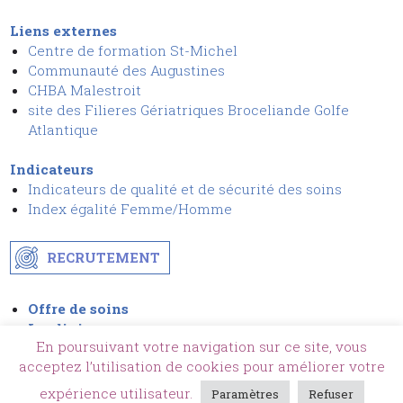
Liens externes
Centre de formation St-Michel
Communauté des Augustines
CHBA Malestroit
site des Filieres Gériatriques Broceliande Golfe
Atlantique
Indicateurs
Indicateurs de qualité et de sécurit
é
des soins
I
ndex égalité Femme/Homme
RECRUTEMENT
Offre de soins
La clinique
En poursuivant votre navigation sur ce site, vous
Actualités
acceptez l’utilisation de cookies pour améliorer votre
Patients & Visiteurs
Contact & Accès
expérience utilisateur.
Paramètres
Refuser