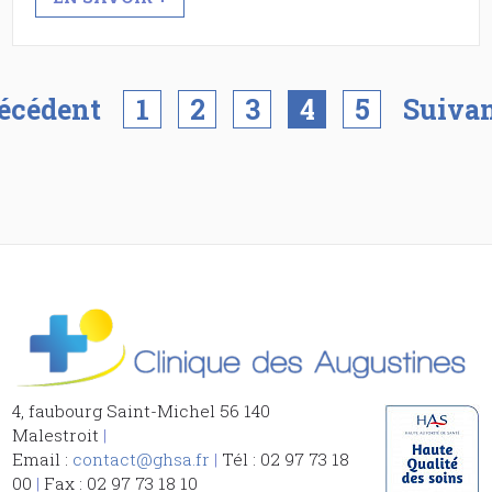
écédent
1
2
3
4
5
Suiva
4, faubourg Saint-Michel 56 140
Malestroit
|
Email :
contact@ghsa.fr
|
Tél : 02 97 73 18
00
|
Fax : 02 97 73 18 10